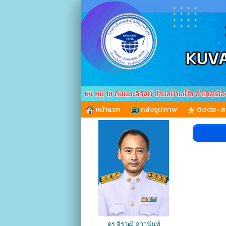
หน้าแรก
คลังรูปภาพ
ติดต่อ-
ดร.จิรวุฒิ คุวานันท์