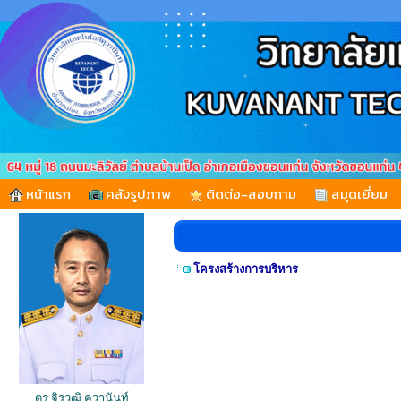
หน้าแรก
คลังรูปภาพ
ติดต่อ-สอบถาม
สมุดเยี่ยม
โครงสร้างการบริหาร
ดร.จิรวุฒิ คุวานันท์