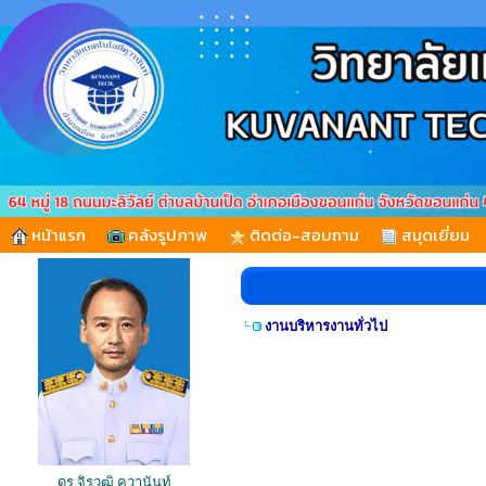
หน้าแรก
คลังรูปภาพ
ติดต่อ-สอบถาม
สมุดเยี่ยม
งานบริหารงานทั่วไป
ดร.จิรวุฒิ คุวานันท์