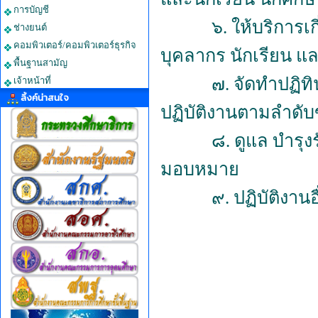
การบัญชี
๖. ให้บริการเ
ช่างยนต์
คอมพิวเตอร์/คอมพิวเตอร์ธุรกิจ
บุคลากร นักเรียน แ
พื้นฐานสามัญ
๗. จัดทำปฏิ
เจ้าหน้าที่
ลิ้งค์น่าสนใจ
ปฏิบัติงานตามลำดับข
๘. ดูแล บำรุง
มอบหมาย
๙. ปฏิบัติงานอื่