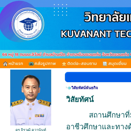
หน้าแรก
คลังรูปภาพ
ติดต่อ-สอบถาม
สมุดเยี่ยม
วิสัยทัศน์พันธกิจ
วิสัยทัศน์
สถานศึกษาที่มี
อาชีวศึกษาและทางด
ดร.จิรวุฒิ คุวานันท์