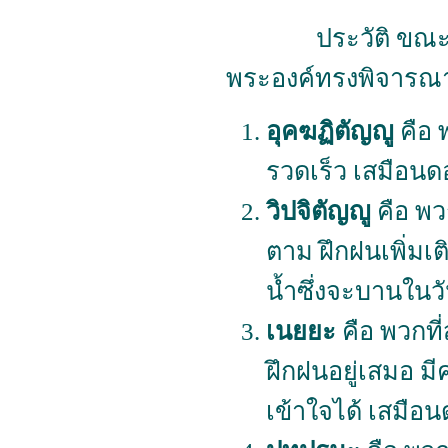
ประวัติ
ขณะท
พระองค์ทรงพิจารณาเ
อุคฆฏิตัญญู
คือ 
รวดเร็ว เสมือนดอก
วิปจิตัญญู
คือ พว
ตาม ฝึกฝนเพิ่มเต
น้ำซึ่งจะบานในว
เนยยะ
คือ พวกที
ฝึกฝนอยู่เสมอ มี
เข้าใจได้ เสมือน