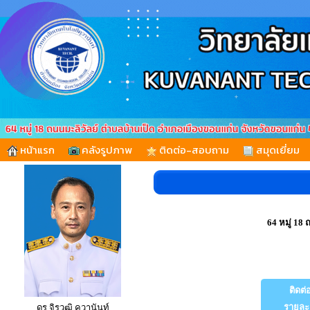
หน้าแรก
คลังรูปภาพ
ติดต่อ-สอบถาม
สมุดเยี่ยม
64 หมู่ 18
ติดต่อ
รายละเ
ดร.จิรวุฒิ คุวานันท์