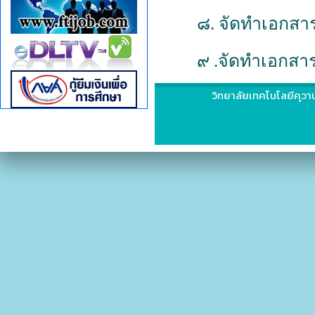
๘. จัดทำเอกสา
๙ .จัดทำเอกสา
วิทยาลัยเทคโนโลยีคุวาน