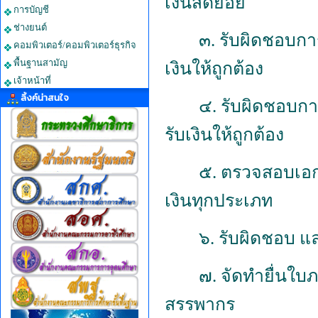
เงินสดย่อย
การบัญชี
ช่างยนต์
๓. รับผิดชอบก
คอมพิวเตอร์/คอมพิวเตอร์ธุรกิจ
พื้นฐานสามัญ
เงินให้ถูกต้อง
เจ้าหน้าที่
ลิ้งค์น่าสนใจ
๔. รับผิดชอบก
รับเงินให้ถูกต้อง
๕. ตรวจสอบเอก
เงินทุกประเภท
๖. รับผิดชอบ แ
๗. จัดทำยื่นใบภ
สรรพากร