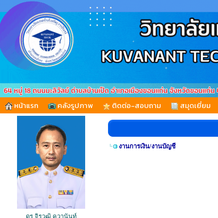
หน้าแรก
คลังรูปภาพ
ติดต่อ-สอบถาม
สมุดเยี่ยม
งานการเงิน/งานบัญชี
ดร.จิรวุฒิ คุวานันท์