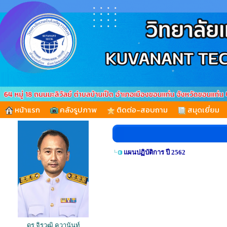
หน้าแรก
คลังรูปภาพ
ติดต่อ-สอบถาม
สมุดเยี่ยม
แผนปฏิบัติการ ปี 2562
ดร.จิรวุฒิ คุวานันท์