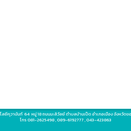
โลยีคุวานันท์ 64 หมู่ 18 ถนนมะลิวัลย์ ตำบลบ้านเป็ด อำเภอเมือง จังหวั
โทร 081-2625498 , 089-6192777 , 043-423863